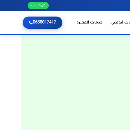
واتساب
ت ابوظبي
خدمات الفجيرة
0556017417