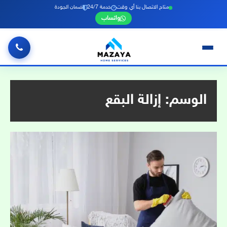
متاح الاتصال بنا أي وقت
خدمة 24/7
ضمان الجودة
واتساب
خطي
لى
لمحتوى
الوسم:
إزالة البقع