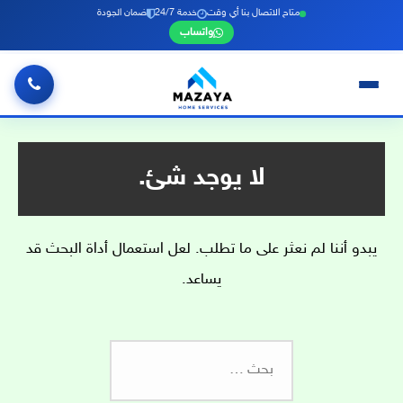
متاح الاتصال بنا أي وقت
خدمة 24/7
ضمان الجودة
واتساب
خطي
لى
لمحتوى
لا يوجد شئ.
يبدو أننا لم نعثر على ما تطلب. لعل استعمال أداة البحث قد
يساعد.
البحث
عن: