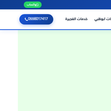
واتساب
ت ابوظبي
خدمات الفجيرة
0556017417