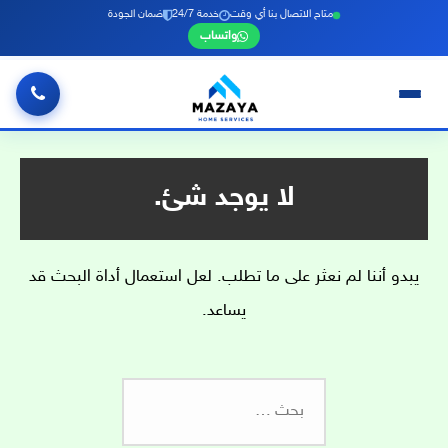
متاح الاتصال بنا أي وقت
خدمة 24/7
ضمان الجودة
واتساب
خطي
لى
لمحتوى
لا يوجد شئ.
يبدو أننا لم نعثر على ما تطلب. لعل استعمال أداة البحث قد
يساعد.
البحث
عن: