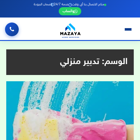
متاح الاتصال بنا أي وقت
خدمة 24/7
ضمان الجودة
واتساب
خطي
لى
لمحتوى
الوسم:
تدبير منزلي