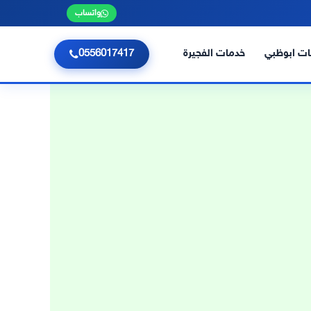
واتساب
ت ابوظبي
خدمات الفجيرة
0556017417