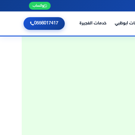
واتساب
ت ابوظبي
خدمات الفجيرة
0556017417