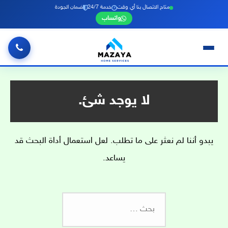
متاح الاتصال بنا أي وقت
خدمة 24/7
ضمان الجودة
واتساب
خطي
لى
لمحتوى
لا يوجد شئ.
يبدو أننا لم نعثر على ما تطلب. لعل استعمال أداة البحث قد
يساعد.
البحث
عن: