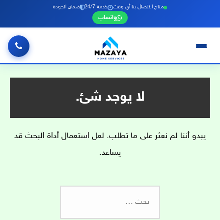
متاح الاتصال بنا أي وقت
خدمة 24/7
ضمان الجودة
واتساب
خطي
لى
لمحتوى
لا يوجد شئ.
يبدو أننا لم نعثر على ما تطلب. لعل استعمال أداة البحث قد
يساعد.
البحث
عن: