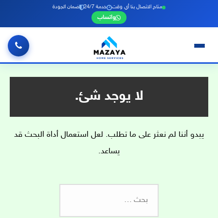
متاح الاتصال بنا أي وقت
خدمة 24/7
ضمان الجودة
واتساب
خطي
لى
لمحتوى
لا يوجد شئ.
يبدو أننا لم نعثر على ما تطلب. لعل استعمال أداة البحث قد
يساعد.
البحث
عن: