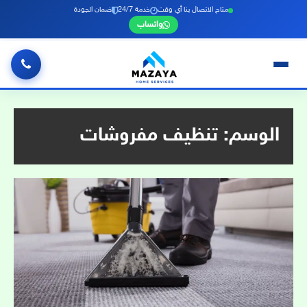
متاح الاتصال بنا أي وقت
خدمة 24/7
ضمان الجودة
واتساب
خطي
لى
لمحتوى
الوسم:
تنظيف مفروشات