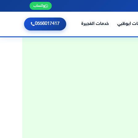
واتساب
ت ابوظبي
خدمات الفجيرة
0556017417