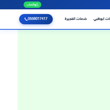
واتساب
ت ابوظبي
خدمات الفجيرة
0556017417