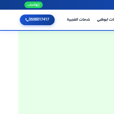
واتساب
ت ابوظبي
خدمات الفجيرة
0556017417