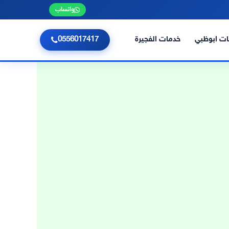
واتساب
ت ابوظبي
خدمات الفجيرة
0556017417