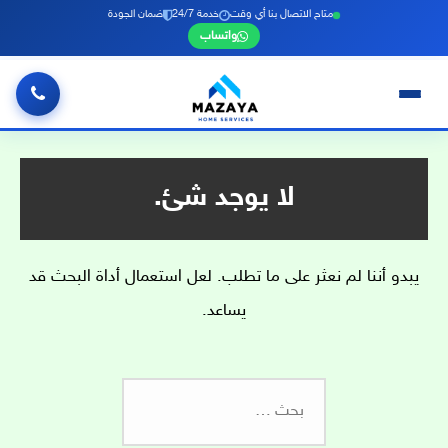
متاح الاتصال بنا أي وقت
خدمة 24/7
ضمان الجودة
واتساب
خطي
لى
لمحتوى
لا يوجد شئ.
يبدو أننا لم نعثر على ما تطلب. لعل استعمال أداة البحث قد
يساعد.
البحث
عن: