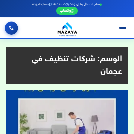
متاح الاتصال بنا أي وقت
خدمة 24/7
ضمان الجودة
واتساب
خطي
لى
لمحتوى
الوسم:
شركات تنظيف في
عجمان