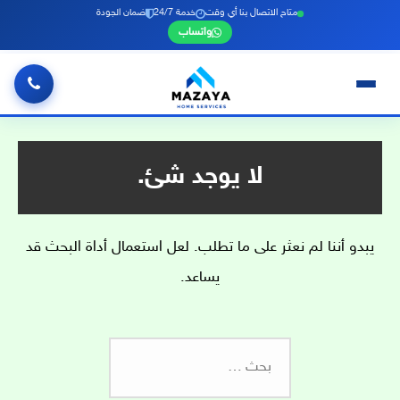
متاح الاتصال بنا أي وقت
خدمة 24/7
ضمان الجودة
واتساب
خطي
لى
لمحتوى
لا يوجد شئ.
يبدو أننا لم نعثر على ما تطلب. لعل استعمال أداة البحث قد
يساعد.
البحث
عن: