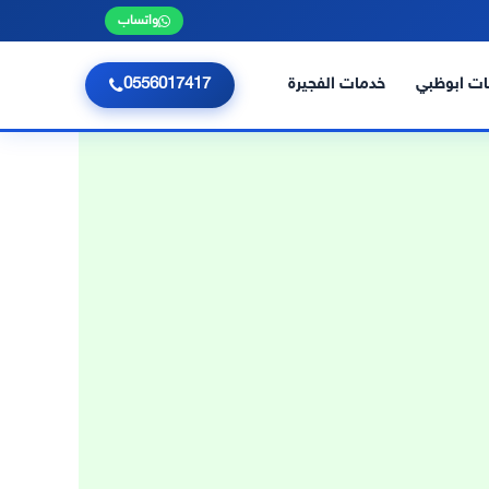
واتساب
ت ابوظبي
خدمات الفجيرة
0556017417