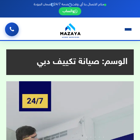
متاح الاتصال بنا أي وقت
خدمة 24/7
ضمان الجودة
واتساب
خطي
لى
لمحتوى
الوسم:
صيانة تكييف دبي