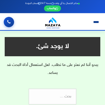
متاح الاتصال بنا أي وقت
خدمة 24/7
ضمان الجودة
واتساب
خطي
لى
لمحتوى
لا يوجد شئ.
يبدو أننا لم نعثر على ما تطلب. لعل استعمال أداة البحث قد
يساعد.
البحث
عن: