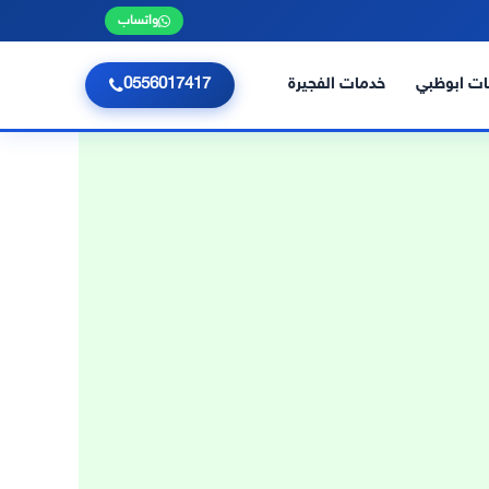
واتساب
ت ابوظبي
خدمات الفجيرة
0556017417