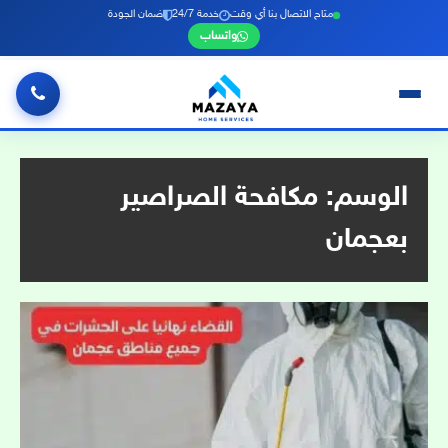
متاح الاتصال بنا أي وقت
خدمة 24/7
ضمان الجودة
واتساب
خطي
لى
لمحتوى
الوسم:
مكافحة الصراصير
بعجمان