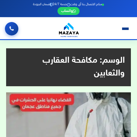
متاح الاتصال بنا أي وقت
خدمة 24/7
ضمان الجودة
واتساب
خطي
لى
لمحتوى
الوسم:
مكافحة العقارب
والثعابين