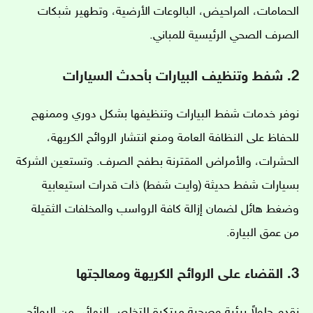
الحمامات، المراحيض، البالوعات الأرضية، وتطهير شبكات
الصرف الصحي الرئيسية للمباني.
2. شفط وتنظيف البيارات بأحدث السيارات
نوفر خدمات شفط البيارات وتنظيفها بشكل دوري وممنهج
للحفاظ على النظافة العامة ومنع انتشار الروائح الكريهة،
الحشرات، والأمراض المقترنة بطفح الصرف. وتستعين الشركة
بسيارات شفط حديثة (وايت شفط) ذات قدرات استيعابية
وضغط هائل لضمان إزالة كافة الرواسب والمخلفات الثقيلة
من عمق البيارة.
3. القضاء على الروائح الكريهة ومعالجتها
نقدم حلولاً بيئية وصحية مبتكرة للتخلص النهائي من الروائح