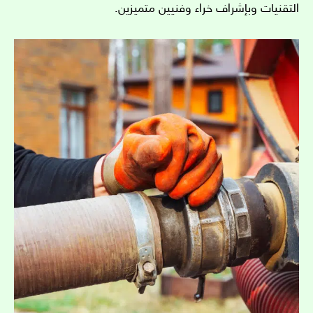
التقنيات وبإشراف خراء وفنيين متميزين.