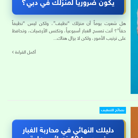
يكون ضرورياً لمنزلك في دبي؟
هل شعرت يوماً أن منزلك “نظيف”، ولكن ليس “نظيفاً
حقاً”؟ أنت تمسح الغبار أسبوعياً، وتكنس الأرضيات، وتحافظ
على ترتيب الأمور، ولكن لا يزال هناك...
أكمل القراءة
نصائح للتنظيف
دليلك النهائي في محاربة الغبار