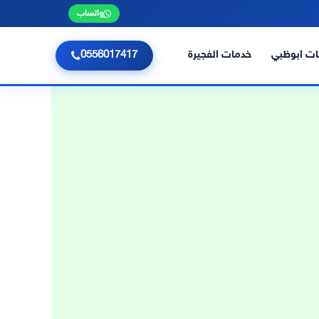
واتساب
ت ابوظبي
خدمات الفجيرة
0556017417