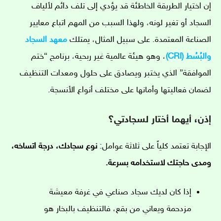
إن اختيار الطريقة الخاطئة قد يؤدي إلى تلف دائم لألياف
السجاد أو تغير لونه، ولهذا السبب من المهم اتباع معايير
الصناعة المعتمدة. على سبيل المثال، يمتلك
معهد السجاد
والبُسُط (CRI)
، وهو هيئة عالمية غير ربحية، برنامج “ختم
الموافقة” الذي يختبر ويصادق على حلول ومعدات التنظيف
لضمان فعاليتها وأمانها على مختلف أنواع الأنسجة.
إذن، أيهما أختار لسجادتي؟
الإجابة تعتمد كلياً على ثلاثة عوامل:
نوع سجادك، درجة اتساخه،
ومدى حاجتك لاستخدامه بسرعة.
إذا كان لديك سجاد صناعي في غرفة معيشة
مزدحمة ويعاني من بقع، فالتنظيف بالبخار هو