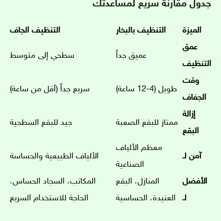
جدول مقارنة سريع لمساعدتك
الميزة
التنظيف بالبخار
التنظيف الجاف
عمق
عميق جداً
سطحي إلى متوسط
التنظيف
وقت
طويل (4-12 ساعة)
سريع جداً (أقل من ساعة)
الجفاف
إزالة
ممتاز للبقع الصعبة
جيد للبقع السطحية
البقع
معظم الألياف
آمن لـ
الألياف الطبيعية والحساسة
الصناعية
الأفضل
المنازل، البقع
المكاتب، السجاد الحساس،
لـ
العنيدة، الحساسية
الحاجة للاستخدام السريع