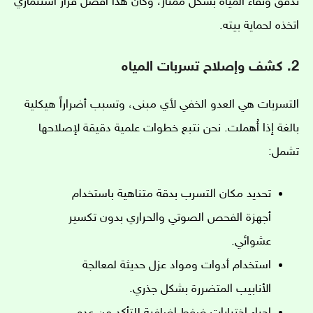
تدفق ونقاء المياه بشكل ممتاز، وكان هذا أفضل قرار استثماري
اتخذه لحماية بيته.
2. كشف وإصلاح تسربات المياه
التسربات هي العدو الخفي لأي مبنى، وتسبب أضراراً هيكلية
بالغة إذا أُهملت. نحن نتبع خطوات علمية دقيقة لإصلاحها
تشمل:
تحديد مكان التسرب بدقة متناهية باستخدام
أجهزة الفحص الصوتي والحراري بدون تكسير
عشوائي.
استخدام أدوات ومواد عزل حديثة لمعالجة
الأنابيب المتضررة بشكل جذري.
إجراء اختبارات ضغط إضافية للتأكد من عدم