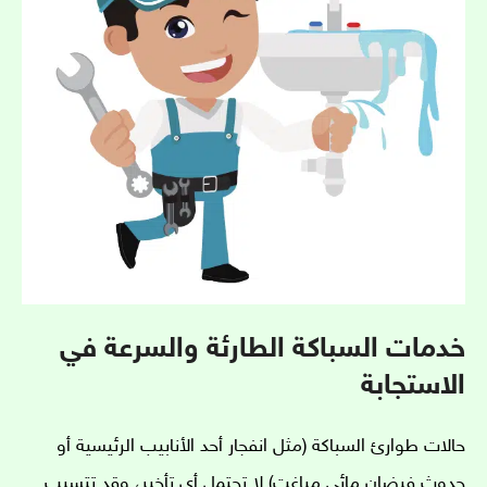
خدمات السباكة الطارئة والسرعة في
الاستجابة
حالات طوارئ السباكة (مثل انفجار أحد الأنابيب الرئيسية أو
حدوث فيضان مائي مباغت) لا تحتمل أي تأخير، وقد تتسبب