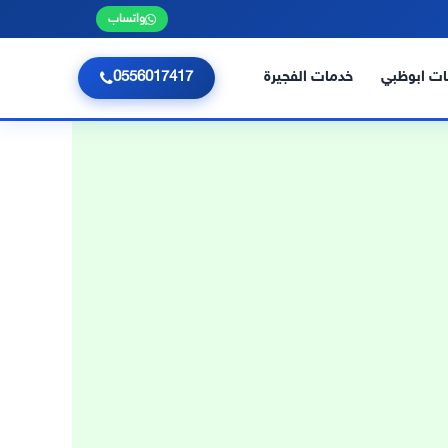
واتساب
ت ابوظبي
خدمات الفجيرة
0556017417