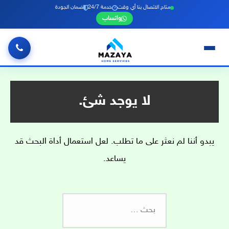
متاح الاتصال بنا أي وقت
خدمة 24/7
ضمان الجودة
واتساب
خطي
لى
لمحتوى
لا يوجد شئ.
يبدو أننا لم نعثر على ما تطلب. لعل استعمال أداة البحث قد
يساعد.
البحث
عن: