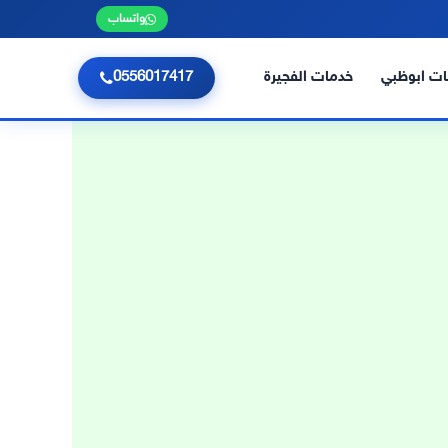
واتساب
ت ابوظبي
خدمات الفجيرة
0556017417