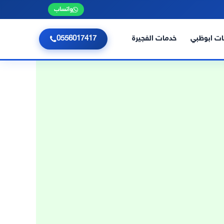
واتساب
ت ابوظبي
خدمات الفجيرة
0556017417