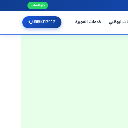
واتساب
ت ابوظبي
خدمات الفجيرة
0556017417