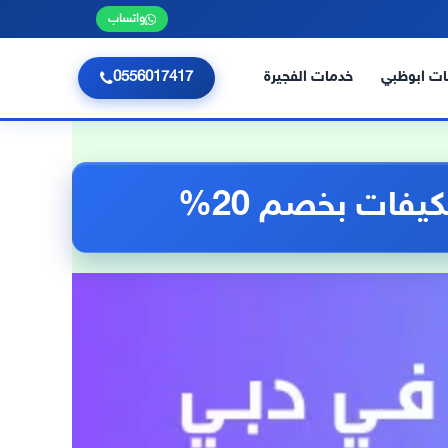
واتساب
ت ابوظبي
خدمات الفجيرة
0556017417
فات بخصم 20%