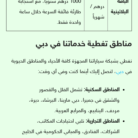
الباقة
1000 درهم سنوياً، مع استجابة
درهم /
البلاتينية
طارئة فائقة السرعة خلال ساعة
شهرياً
واحدة فقط.
مناطق تغطية خدماتنا في دبي
نغطي بشبكة سياراتنا المجهزة كافة الأحياء والمناطق الحيوية
في
دبي
، لنصل إليك أينما كنت وفي أي وقت:
المناطق السكنية:
تشمل الفلل والقصور
والشقق في جميرا، دبي مارينا، البرشاء، ديرة،
مردف، الينابيع، والمرابع العربية.
المناطق التجارية:
نلبي احتياجات المكاتب،
الشركات، الفنادق، والمباني الحكومية في الخليج