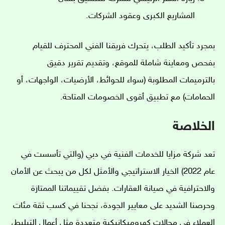
المشاريع الكبرى وعقود الشركات.
بمجرد تأكيد الطلب، يتحرك فريقنا الفني المحترف للقيام
بفحص ومعاينة شاملة للموقع، وتقديم تقرير دقيق
بالترميمات المطلوبة (سواء للحوائط، الأرضيات، الواجهات، أو
الحمامات) مع تطبيق أقوى الخصومات المتاحة.
الخلاصة
تعد شركة مزايا للخدمات الفنية في دبي (والتي تأسست في
عام 2022) الخيار الاستراتيجي والأمثل لكل من يبحث عن الأمان
والاحترافية في صيانة العقارات. بفضل تقييماتنا الممتازة
وحرصنا الشديد على معايير الجودة، نجحنا في كسب ثقة مئات
العملاء في مجالات كهروميكانيكية متعددة مثل أعمال التبليط،