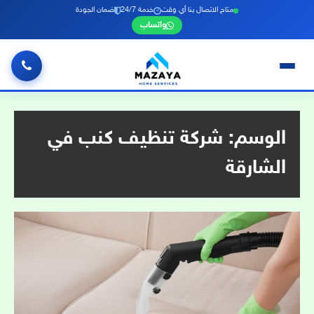
متاح الاتصال بنا أي وقت
خدمة 24/7
ضمان الجودة
واتساب
خطي
لى
لمحتوى
الوسم:
شركة تنظيف كنب في
الشارقة