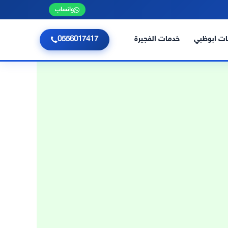
واتساب
ت ابوظبي
خدمات الفجيرة
0556017417